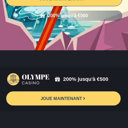
200% jusqu'à €500
200% jusqu'à €500
JOUE MAINTENANT