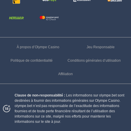
À propos d’Olympe Casino
Jeu Responsable
Politique de confidentialité
Conditions générales d’utilisation
Affiliation
Clause de non-responsabilité :
Les informations sur olympe.bet sont
destinées à fournir des informations générales sur Olympe Casino.
olympe.bet n’est pas responsable de l’exactitude des informations
fournies et de toute perte financière résultant de l’utilisation des
informations sur ce site, malgré nos efforts pour maintenir les
informations sur le site à jour.