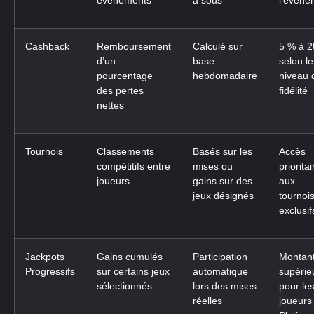
Cashback
Remboursement
Calculé sur
5 % à 
d’un
base
selon le
pourcentage
hebdomadaire
niveau 
des pertes
fidélité
nettes
Tournois
Classements
Basés sur les
Accès
compétitifs entre
mises ou
prioritai
joueurs
gains sur des
aux
jeux désignés
tournoi
exclusif
Jackpots
Gains cumulés
Participation
Montan
Progressifs
sur certains jeux
automatique
supérie
sélectionnés
lors des mises
pour le
réelles
joueurs