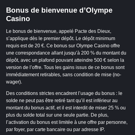
Bonus de bienvenue d’Olympe
Casino
Le bonus de bienvenue, appelé Pacte des Dieux,
s’applique dès le premier dépôt. Le dépôt minimum
requis est de 20 €. Ce bonus sur Olympe Casino offre
une correspondance allant jusqu’à 200 % du montant du
dépôt, avec un plafond pouvant atteindre 500 € selon la
version de l’offre. Tous les gains issus de ce bonus sont
immédiatement retirables, sans condition de mise (no-
wager).
Des conditions strictes encadrent l’usage du bonus : le
solde ne peut pas être retiré tant qu’il est inférieur au
montant du bonus actif, et il est interdit de miser 25 % ou
plus du solde total sur une seule partie. De plus,
l’activation du bonus est limitée à une offre par personne,
par foyer, par carte bancaire ou par adresse IP.