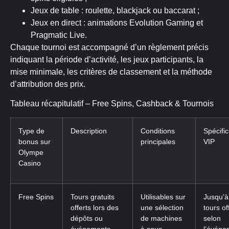
Jeux de table : roulette, blackjack ou baccarat ;
Jeux en direct : animations Evolution Gaming et
Pragmatic Live.
Chaque tournoi est accompagné d’un règlement précis
indiquant la période d’activité, les jeux participants, la
mise minimale, les critères de classement et la méthode
d’attribution des prix.
Tableau récapitulatif – Free Spins, Cashback & Tournois
Type de
Description
Conditions
Spécific
bonus sur
principales
VIP
Olympe
Casino
Free Spins
Tours gratuits
Utilisables sur
Jusqu’à
offerts lors des
une sélection
tours of
dépôts ou
de machines
selon
événements
à sous
l’événe